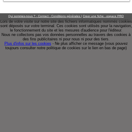
Qui sommes-nous ? - Contact - Conditions générales
|
Creer une fiche - espace PRO
Lors de votre visite sur notre site des fichiers informatiques nommés cookies
sont déposés sur votre terminal. Ces cookies sont utilisés pour la navigation,
le fonctionnement du site et les mesures d'audience pour l'éditeur.
Nous ne collectons pas vos données personnelles au travers des cookies à
des fins publicitaires ni pour nous ni pour des tiers.
Plus d'infos sur les cookies
-
Ne plus afficher ce message
(vous pouvez
toujours consulter notre politique de cookies sur le lien en bas de page)