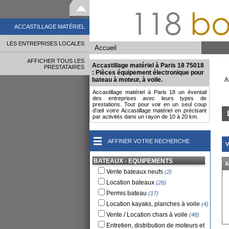
118
bo
ACCASTILLAGE MATÉRIEL
LES ENTREPRISES LOCALES
Accueil
AFFICHER TOUS LES
Accastillage matériel à Paris 18 75018
PRESTATAIRES
: Pièces équipement électronique pour
bateau à moteur, à voile.
A
Accastillage matériel à Paris 18 un éventail
des entreprises avec leurs types de
prestations. Tout pour voir en un seul coup
d'œil votre Accastillage matériel en précisant
par activités dans un rayon de 10 à 20 km.
AFFINER VOTRE RECHERCHE
V
BATEAUX - EQUIPEMENTS
A
Vente bateaux neufs
(2)
Location bateaux
(26)
Permis bateau
(17)
Location kayaks, planches à voile
(4)
Vente / Location chars à voile
(48)
Entretien, distribution de moteurs et