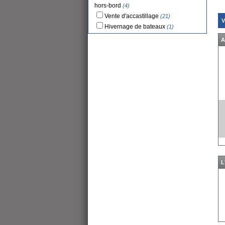
hors-bord
(4)
Vente d'accastillage
(21)
V
Hivernage de bateaux
(1)
A
L