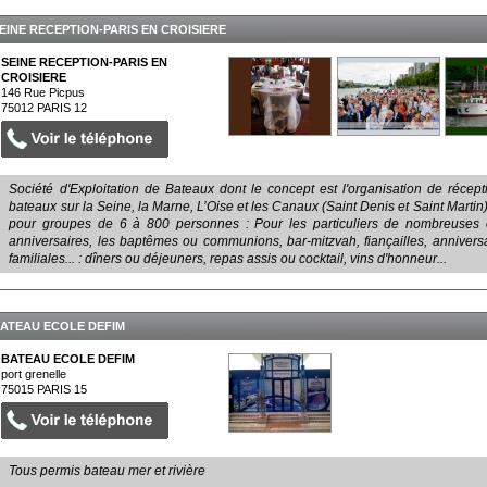
EINE RECEPTION-PARIS EN CROISIERE
SEINE RECEPTION-PARIS EN
CROISIERE
146 Rue Picpus
75012
PARIS 12
Société d'Exploitation de Bateaux dont le concept est l'organisation de récep
bateaux sur la Seine, la Marne, L’Oise et les Canaux (Saint Denis et Saint Martin)
pour groupes de 6 à 800 personnes : Pour les particuliers de nombreuses of
anniversaires, les baptêmes ou communions, bar-mitzvah, fiançailles, annivers
familiales... : dîners ou déjeuners, repas assis ou cocktail, vins d'honneur...
ATEAU ECOLE DEFIM
BATEAU ECOLE DEFIM
port grenelle
75015
PARIS 15
Tous permis bateau mer et rivière