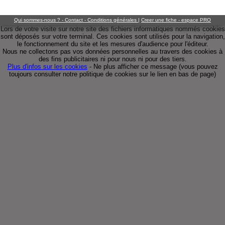
Qui sommes-nous ? - Contact - Conditions générales
|
Creer une fiche - espace PRO
Lors de votre visite sur notre site des fichiers informatiques nommés cookies
sont déposés sur votre terminal. Ces cookies sont utilisés pour la navigation,
le fonctionnement du site et les mesures d'audience pour l'éditeur.
Nous ne collectons pas vos données personnelles au travers des cookies à
des fins publicitaires ni pour nous ni pour des tiers.
Plus d'infos sur les cookies
-
Ne plus afficher ce message
(vous pouvez
toujours consulter notre politique de cookies sur le lien en bas de page)