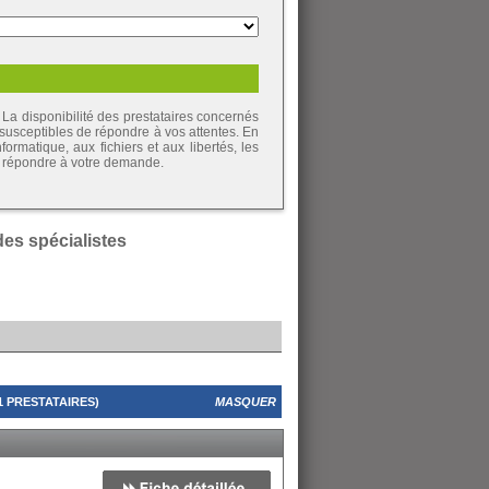
La disponibilité des prestataires concernés
 susceptibles de répondre à vos attentes. En
ormatique, aux fichiers et aux libertés, les
de répondre à votre demande.
 des spécialistes
 PRESTATAIRES)
MASQUER