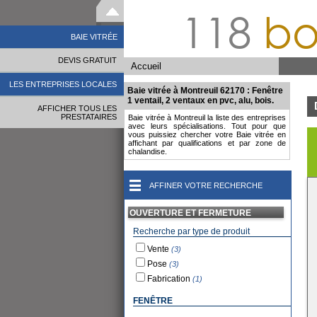
118
bo
BAIE VITRÉE
DEVIS GRATUIT
Accueil
LES ENTREPRISES LOCALES
Baie vitrée à Montreuil 62170 : Fenêtre
1 ventail, 2 ventaux en pvc, alu, bois.
AFFICHER TOUS LES
PRESTATAIRES
Baie vitrée à Montreuil la liste des entreprises
avec leurs spécialisations. Tout pour que
vous puissiez chercher votre Baie vitrée en
affichant par qualifications et par zone de
chalandise.
AFFINER VOTRE RECHERCHE
OUVERTURE ET FERMETURE
Recherche par type de produit
Vente
(3)
Pose
(3)
Fabrication
(1)
FENÊTRE