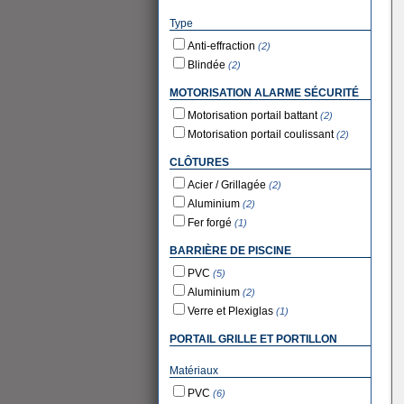
Type
Anti-effraction
(2)
Blindée
(2)
MOTORISATION ALARME SÉCURITÉ
Motorisation portail battant
(2)
Motorisation portail coulissant
(2)
CLÔTURES
Acier / Grillagée
(2)
Aluminium
(2)
Fer forgé
(1)
BARRIÈRE DE PISCINE
PVC
(5)
Aluminium
(2)
Verre et Plexiglas
(1)
PORTAIL GRILLE ET PORTILLON
Matériaux
PVC
(6)