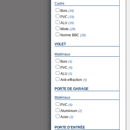
Cadre
Bois
(29)
PVC
(33)
ALU
(29)
Mixte
(28)
Norme BBC
(28)
VOLET
Matériaux
Bois
(5)
PVC
(9)
ALU
(5)
Anti-effraction
(5)
PORTE DE GARAGE
Matériaux
PVC
(6)
Aluminium
(2)
Acier
(2)
PORTE D'ENTRÉE