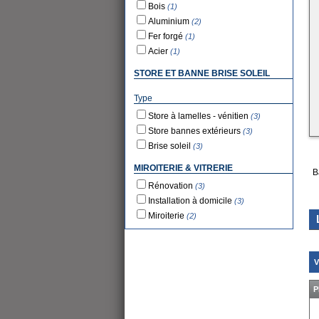
Bois
(1)
Aluminium
(2)
Fer forgé
(1)
Acier
(1)
STORE ET BANNE BRISE SOLEIL
Type
Store à lamelles - vénitien
(3)
Store bannes extérieurs
(3)
Brise soleil
(3)
MIROITERIE & VITRERIE
B
Rénovation
(3)
Installation à domicile
(3)
Miroiterie
(2)
V
P