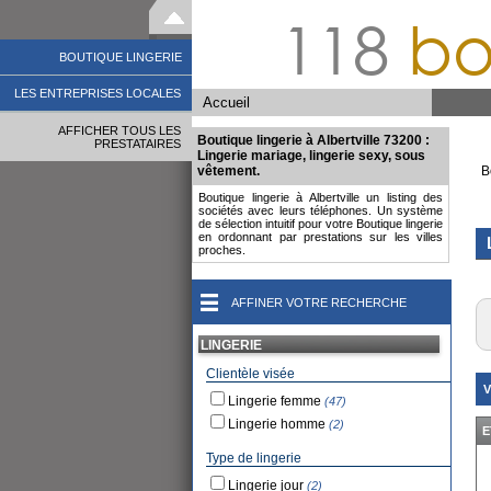
118
bo
BOUTIQUE LINGERIE
LES ENTREPRISES LOCALES
Accueil
AFFICHER TOUS LES
Boutique lingerie à Albertville 73200 :
PRESTATAIRES
Lingerie mariage, lingerie sexy, sous
vêtement.
B
Boutique lingerie à Albertville un listing des
sociétés avec leurs téléphones. Un système
de sélection intuitif pour votre Boutique lingerie
en ordonnant par prestations sur les villes
proches.
AFFINER VOTRE RECHERCHE
LINGERIE
Clientèle visée
V
Lingerie femme
(47)
Lingerie homme
(2)
E
Type de lingerie
Lingerie jour
(2)