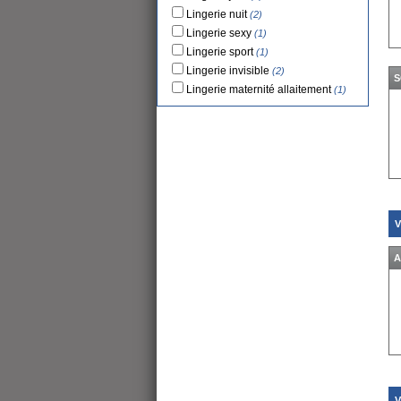
Lingerie nuit
(2)
Lingerie sexy
(1)
Lingerie sport
(1)
Lingerie invisible
(2)
S
Lingerie maternité allaitement
(1)
V
A
V