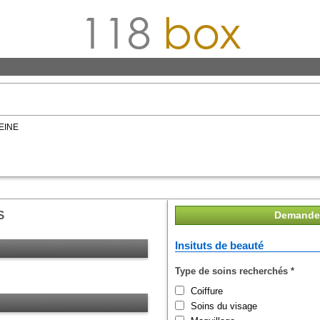
118
box
EINE
S
Demande 
Insituts de beauté
Type de soins recherchés
*
Coiffure
Soins du visage