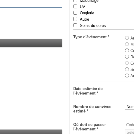
Maquillage
UV
Onglerie
Autre
Soins du corps
Type d'événement
*
A
M
Co
R
C
S
A
Date estimée de
l'événement
*
Nombre de convives
estimé
*
Où doit se passer
l'événement
*