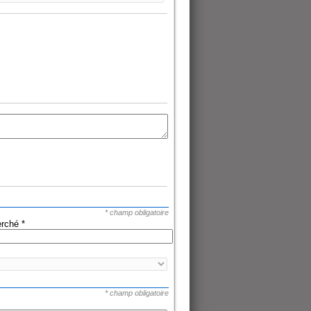
* champ obligatoire
herché
*
* champ obligatoire