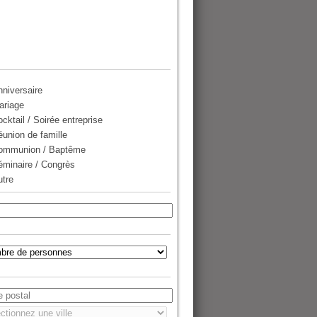
nniversaire
ariage
cktail / Soirée entreprise
éunion de famille
ommunion / Baptême
éminaire / Congrès
utre