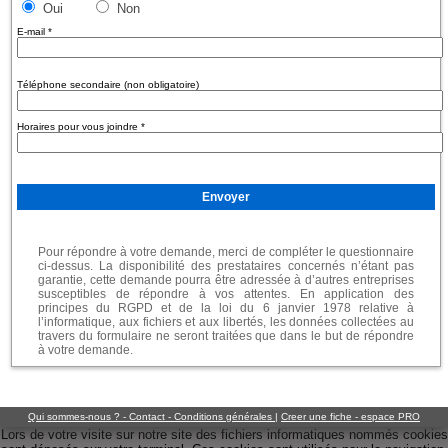
Oui
Non
E-mail
*
Téléphone secondaire (non obligatoire)
Horaires pour vous joindre
*
Pour répondre à votre demande, merci de compléter le questionnaire
ci-dessus. La disponibilité des prestataires concernés n’étant pas
garantie, cette demande pourra être adressée à d’autres entreprises
susceptibles de répondre à vos attentes. En application des
principes du RGPD et de la loi du 6 janvier 1978 relative à
l’informatique, aux fichiers et aux libertés, les données collectées au
travers du formulaire ne seront traitées que dans le but de répondre
à votre demande.
Qui sommes-nous ? - Contact - Conditions générales
|
Creer une fiche - espace PRO
Lors de votre visite sur notre site des fichiers informatiques nommés cookies