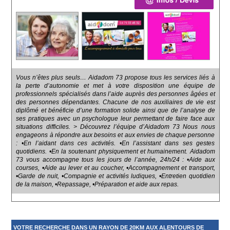
Vous n’êtes plus seuls… Aidadom 73 propose tous les services liés à
la perte d’autonomie et met à votre disposition une équipe de
professionnels spécialisés dans l’aide auprès des personnes âgées et
des personnes dépendantes. Chacune de nos auxiliaires de vie est
diplômé et bénéficie d’une formation solide ainsi que de l’analyse de
ses pratiques avec un psychologue leur permettant de faire face aux
situations difficiles. > Découvrez l’équipe d’Aidadom 73 Nous nous
engageons à répondre aux besoins et aux envies de chaque personne
: •En l’aidant dans ces activités. •En l’assistant dans ses gestes
quotidiens. •En la soutenant physiquement et humainement. Aidadom
73 vous accompagne tous les jours de l’année, 24h/24 : •Aide aux
courses, •Aide au lever et au coucher, •Accompagnement et transport,
•Garde de nuit, •Compagnie et activités ludiques, •Entretien quotidien
de la maison, •Repassage, •Préparation et aide aux repas.
VOTRE RECHERCHE DANS UN RAYON DE 20KM AUX ALENTOURS DE