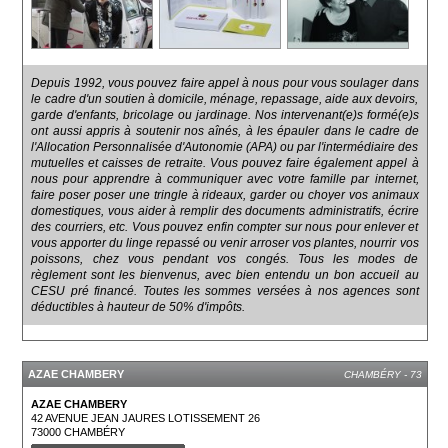
Depuis 1992, vous pouvez faire appel à nous pour vous soulager dans
le cadre d'un soutien à domicile, ménage, repassage, aide aux devoirs,
garde d'enfants, bricolage ou jardinage. Nos intervenant(e)s formé(e)s
ont aussi appris à soutenir nos aînés, à les épauler dans le cadre de
l'Allocation Personnalisée d'Autonomie (APA) ou par l'intermédiaire des
mutuelles et caisses de retraite. Vous pouvez faire également appel à
nous pour apprendre à communiquer avec votre famille par internet,
faire poser poser une tringle à rideaux, garder ou choyer vos animaux
domestiques, vous aider à remplir des documents administratifs, écrire
des courriers, etc. Vous pouvez enfin compter sur nous pour enlever et
vous apporter du linge repassé ou venir arroser vos plantes, nourrir vos
poissons, chez vous pendant vos congés. Tous les modes de
règlement sont les bienvenus, avec bien entendu un bon accueil au
CESU pré financé. Toutes les sommes versées à nos agences sont
déductibles à hauteur de 50% d'impôts.
AZAE CHAMBERY
CHAMBÉRY - 73
AZAE CHAMBERY
42 AVENUE JEAN JAURES LOTISSEMENT 26
73000
CHAMBÉRY