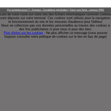
Qui sommes-nous ? - Contact - Conditions générales
|
Creer une fiche - espace PRO
Lors de votre visite sur notre site des fichiers informatiques nommés cookies
sont déposés sur votre terminal. Ces cookies sont utilisés pour la navigation,
le fonctionnement du site et les mesures d'audience pour l'éditeur.
Nous ne collectons pas vos données personnelles au travers des cookies à
des fins publicitaires ni pour nous ni pour des tiers.
Plus d'infos sur les cookies
-
Ne plus afficher ce message
(vous pouvez
toujours consulter notre politique de cookies sur le lien en bas de page)