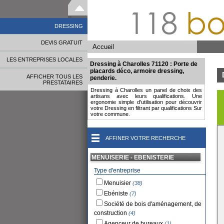
118
bo
DRESSING
DEVIS GRATUIT
Accueil
LES ENTREPRISES LOCALES
Dressing à Charolles 71120 : Porte de
placards déco, armoire dressing,
AFFICHER TOUS LES
penderie.
PRESTATAIRES
Dressing à Charolles un panel de choix des
artisans avec leurs qualifications. Une
ergonomie simple d'utilisation pour découvrir
votre Dressing en filtrant par qualifications Sur
votre commune.
AFFINER VOTRE RECHERCHE
MENUISERIE - EBENISTERIE
Type d'entreprise
Menuisier
(38)
Ebéniste
(7)
Société de bois d'aménagement, de
construction
(4)
Agenceur de bureaux
(1)