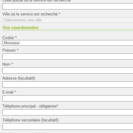
Code postal où le service est recherché
*
Ville où le service est recherché
*
Vos coordonnées
Civilité
*
Prénom
*
Nom
*
Adresse (facultatif)
E-mail
*
Téléphone principal - obligatoire
*
Téléphone secondaire (facultatif)