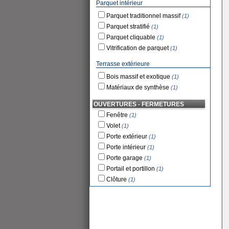
Parquet intérieur
Parquet traditionnel massif
(1)
Parquet stratifié
(1)
Parquet cliquable
(1)
Vitrification de parquet
(1)
Terrasse extérieure
Bois massif et exotique
(1)
Matériaux de synthèse
(1)
OUVERTURES - FERMETURES
Fenêtre
(1)
Volet
(1)
Porte extérieur
(1)
Porte intérieur
(1)
Porte garage
(1)
Portail et portillon
(1)
Clôture
(1)