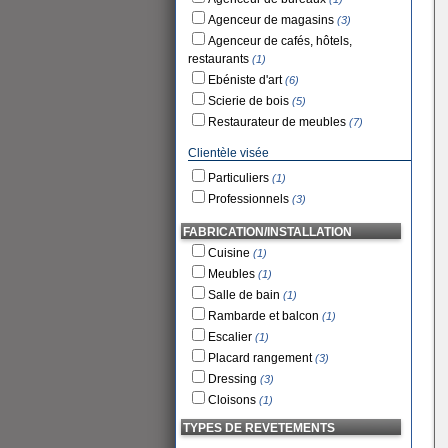
Agenceur de magasins
(3)
Agenceur de cafés, hôtels,
restaurants
(1)
Ebéniste d'art
(6)
Scierie de bois
(5)
Restaurateur de meubles
(7)
Clientèle visée
Particuliers
(1)
Professionnels
(3)
FABRICATION/INSTALLATION
Cuisine
(1)
Meubles
(1)
Salle de bain
(1)
Rambarde et balcon
(1)
Escalier
(1)
Placard rangement
(3)
Dressing
(3)
Cloisons
(1)
TYPES DE REVETEMENTS