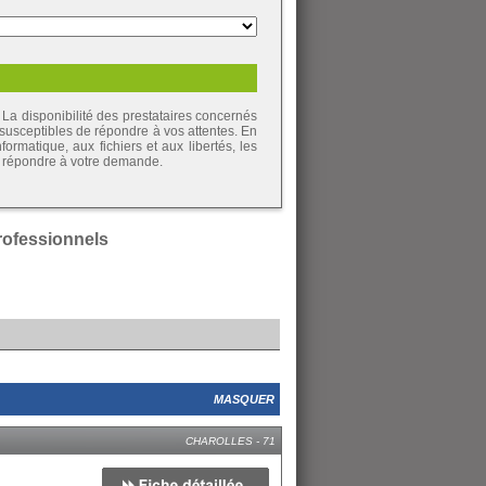
La disponibilité des prestataires concernés
 susceptibles de répondre à vos attentes. En
ormatique, aux fichiers et aux libertés, les
de répondre à votre demande.
professionnels
MASQUER
CHAROLLES - 71