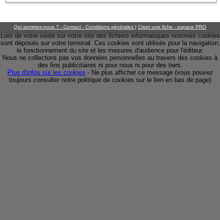
Qui sommes-nous ? - Contact - Conditions générales
|
Creer une fiche - espace PRO
Lors de votre visite sur notre site des fichiers informatiques nommés cookies
sont déposés sur votre terminal. Ces cookies sont utilisés pour la navigation,
le fonctionnement du site et les mesures d'audience pour l'éditeur.
Nous ne collectons pas vos données personnelles au travers des cookies à
des fins publicitaires ni pour nous ni pour des tiers.
Plus d'infos sur les cookies
-
Ne plus afficher ce message
(vous pouvez
toujours consulter notre politique de cookies sur le lien en bas de page)