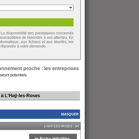
La disponibilité des prestataires concernés
 susceptibles de répondre à vos attentes. En
ormatique, aux fichiers et aux libertés, les
de répondre à votre demande.
onnement proche : les entreprises
seurs potentiels
e à L'Haÿ-les-Roses
MASQUER
L'HAŸ-LES-ROSES - 94