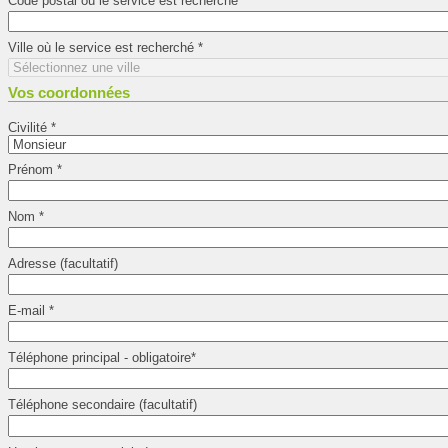
Code postal où le service est recherché
*
Ville où le service est recherché
*
Vos coordonnées
Civilité
*
Prénom
*
Nom
*
Adresse (facultatif)
E-mail
*
Téléphone principal - obligatoire
*
Téléphone secondaire (facultatif)