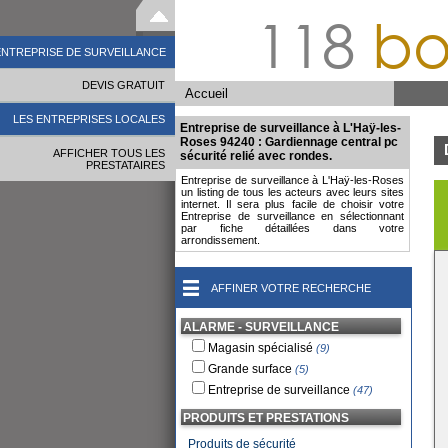
118
bo
ENTREPRISE DE SURVEILLANCE
DEVIS GRATUIT
Accueil
LES ENTREPRISES LOCALES
Entreprise de surveillance à L'Haÿ-les-
Roses 94240 : Gardiennage central pc
AFFICHER TOUS LES
sécurité relié avec rondes.
PRESTATAIRES
Entreprise de surveillance à L'Haÿ-les-Roses
un listing de tous les acteurs avec leurs sites
internet. Il sera plus facile de choisir votre
Entreprise de surveillance en sélectionnant
par fiche détaillées dans votre
arrondissement.
AFFINER VOTRE RECHERCHE
ALARME - SURVEILLANCE
Magasin spécialisé
(9)
Grande surface
(5)
Entreprise de surveillance
(47)
PRODUITS ET PRESTATIONS
Produits de sécurité