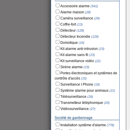
Accessoire alarme
(541)
Alarme maison
(28)
Caméra surveillance
(29)
Coffre-fort
(13)
Détecteur
(128)
Détecteur Incendie
(129)
Domotique
(16)
Kit alarme anti-intrusion
(23)
Kit alarme sans fil
(23)
Kit surveillance vidéo
(22)
Sirène alarme
(23)
Portes électroniques et systèmes de
contrôle d'accès
(15)
Surveillance I Phone
(19)
Système alarme pour animaux
(21)
Télésurveillance
(29)
Transmetteur téléphonique
(20)
Vidéosurveillance
(27)
Société de gardiennage
Installation système d'alarme
(778)