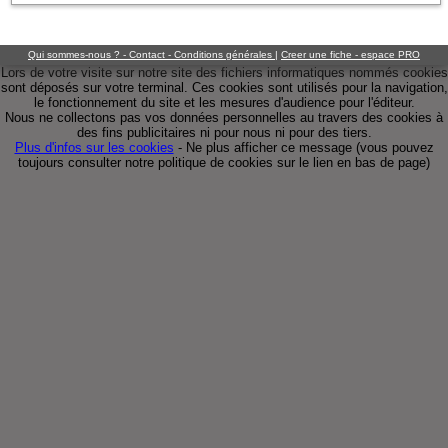
Qui sommes-nous ? - Contact - Conditions générales
|
Creer une fiche - espace PRO
Lors de votre visite sur notre site des fichiers informatiques nommés cookies
sont déposés sur votre terminal. Ces cookies sont utilisés pour la navigation,
le fonctionnement du site et les mesures d'audience pour l'éditeur.
Nous ne collectons pas vos données personnelles au travers des cookies à
des fins publicitaires ni pour nous ni pour des tiers.
Plus d'infos sur les cookies
-
Ne plus afficher ce message
(vous pouvez
toujours consulter notre politique de cookies sur le lien en bas de page)