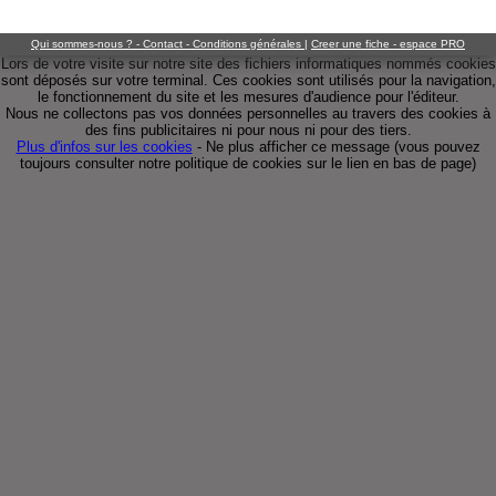
Qui sommes-nous ? - Contact - Conditions générales
|
Creer une fiche - espace PRO
Lors de votre visite sur notre site des fichiers informatiques nommés cookies
sont déposés sur votre terminal. Ces cookies sont utilisés pour la navigation,
le fonctionnement du site et les mesures d'audience pour l'éditeur.
Nous ne collectons pas vos données personnelles au travers des cookies à
des fins publicitaires ni pour nous ni pour des tiers.
Plus d'infos sur les cookies
-
Ne plus afficher ce message
(vous pouvez
toujours consulter notre politique de cookies sur le lien en bas de page)