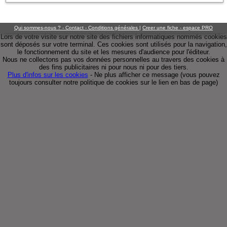
Qui sommes-nous ? - Contact - Conditions générales
|
Creer une fiche - espace PRO
Lors de votre visite sur notre site des fichiers informatiques nommés cookies
sont déposés sur votre terminal. Ces cookies sont utilisés pour la navigation,
le fonctionnement du site et les mesures d'audience pour l'éditeur.
Nous ne collectons pas vos données personnelles au travers des cookies à
des fins publicitaires ni pour nous ni pour des tiers.
Plus d'infos sur les cookies
-
Ne plus afficher ce message
(vous pouvez
toujours consulter notre politique de cookies sur le lien en bas de page)