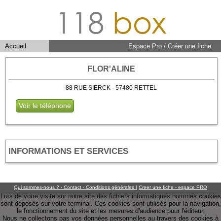
118
box
Accueil
Espace Pro / Créer une fiche
FLOR'ALINE
88 RUE SIERCK - 57480 RETTEL
Voir le téléphone
INFORMATIONS ET SERVICES
Qui sommes-nous ? - Contact - Conditions générales
|
Creer une fiche - espace PRO
Lors de votre visite sur notre site des fichiers informatiques nommés cookies
sont déposés sur votre terminal. Ces cookies sont utilisés pour la navigation,
le fonctionnement du site et les mesures d'audience pour l'éditeur.
Nous ne collectons pas vos données personnelles au travers des cookies à