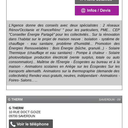
L'Agence donne des conseils avec deux spécialistes : 2 réseaux
Rénov'Occitanie et FranceRéno' " pour les particuliers, PME... CEP
"Conseiller Énergie Partagé" pour les collectivités... Sur la rénovation
dans l’habitat sur le projet de maison neuve : Isolation - système de
chauffage - eau sanitaire, problème d'humidité... Promotion des
Énergies Renouvelables : Bois Énergie (bûche, granulé...) - Solaire
Thermique (chauffage et eau sanitaire) - Pompe à chaleur - Solaire
photovoltaïque production électricité (vente surplus, totale ou auto
consommation)... Maîtrise de l'Énergie - Écogestes au bureau et à la
maison - Animations scolaires en Ariège sur les Écogestes Sur les
transports alternatifs. Animations sur la thermographie (demande des
collectivités) Rendez vous gratuits, neutres, indépendant - Animations -
Foires- Salons... ...
G THERM
SAVERDUN - 09
G THERM
10 RUE DOCT GOIZE
09700
SAVERDUN