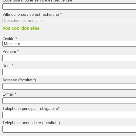
Code postal où le service est recherché
*
Ville où le service est recherché
*
Vos coordonnées
Civilité
*
Prénom
*
Nom
*
Adresse (facultatif)
E-mail
*
Téléphone principal - obligatoire
*
Téléphone secondaire (facultatif)