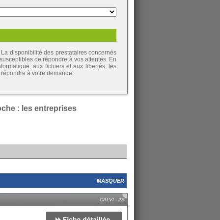
La disponibilité des prestataires concernés
 susceptibles de répondre à vos attentes. En
ormatique, aux fichiers et aux libertés, les
de répondre à votre demande.
he : les entreprises
MASQUER
CALVI - 2B