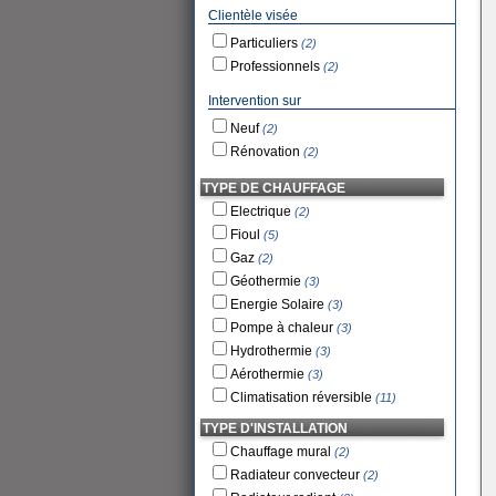
Clientèle visée
Particuliers
(2)
Professionnels
(2)
Intervention sur
Neuf
(2)
Rénovation
(2)
TYPE DE CHAUFFAGE
Electrique
(2)
Fioul
(5)
Gaz
(2)
Géothermie
(3)
Energie Solaire
(3)
Pompe à chaleur
(3)
Hydrothermie
(3)
Aérothermie
(3)
Climatisation réversible
(11)
TYPE D'INSTALLATION
Chauffage mural
(2)
Radiateur convecteur
(2)