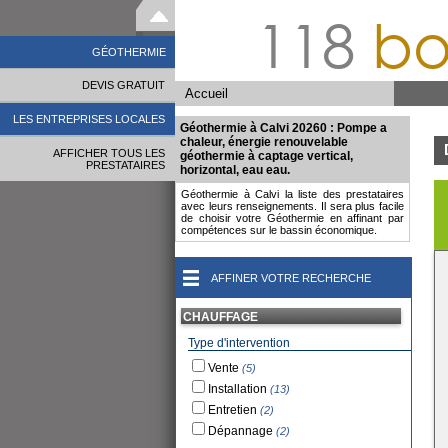
118
bo
GÉOTHERMIE
DEVIS GRATUIT
Accueil
LES ENTREPRISES LOCALES
Géothermie à Calvi 20260 : Pompe a
chaleur, énergie renouvelable
AFFICHER TOUS LES
géothermie à captage vertical,
PRESTATAIRES
horizontal, eau eau.
Géothermie à Calvi la liste des prestataires
avec leurs renseignements. Il sera plus facile
de choisir votre Géothermie en affinant par
compétences sur le bassin économique.
AFFINER VOTRE RECHERCHE
CHAUFFAGE
Type d'intervention
Vente
(5)
Installation
(13)
Entretien
(2)
Dépannage
(2)