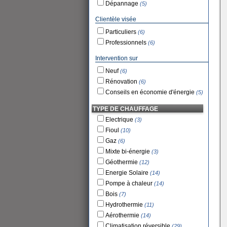
Dépannage
(5)
Clientèle visée
Particuliers
(6)
Professionnels
(6)
Intervention sur
Neuf
(6)
Rénovation
(6)
Conseils en économie d'énergie
(5)
TYPE DE CHAUFFAGE
Electrique
(3)
Fioul
(10)
Gaz
(6)
Mixte bi-énergie
(3)
Géothermie
(12)
Energie Solaire
(14)
Pompe à chaleur
(14)
Bois
(7)
Hydrothermie
(11)
Aérothermie
(14)
Climatisation réversible
(29)