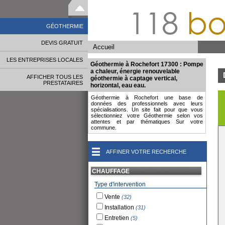
118
bo
GÉOTHERMIE
DEVIS GRATUIT
Accueil
LES ENTREPRISES LOCALES
Géothermie à Rochefort 17300 : Pompe
a chaleur, énergie renouvelable
AFFICHER TOUS LES
géothermie à captage vertical,
PRESTATAIRES
horizontal, eau eau.
Géothermie à Rochefort une base de
données des professionnels avec leurs
spécialisations. Un site fait pour que vous
sélectionniez votre Géothermie selon vos
attentes et par thématiques Sur votre
commune.
AFFINER VOTRE RECHERCHE
CHAUFFAGE
Type d'intervention
Vente
(32)
Installation
(31)
Entretien
(5)