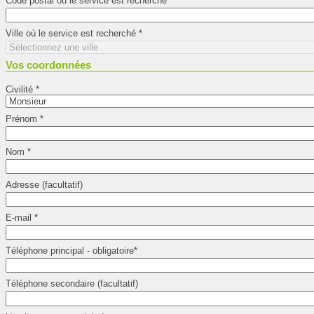
Code postal où le service est recherché
*
Ville où le service est recherché
*
Vos coordonnées
Civilité
*
Prénom
*
Nom
*
Adresse (facultatif)
E-mail
*
Téléphone principal - obligatoire
*
Téléphone secondaire (facultatif)