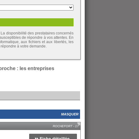
La disponibilité des prestataires concernés
 susceptibles de répondre à vos attentes. En
ormatique, aux fichiers et aux libertés, les
de répondre à votre demande.
roche : les entreprises
MASQUER
ROCHEFORT - 17