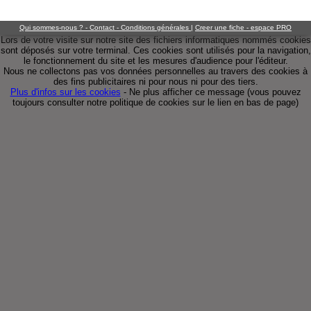
Qui sommes-nous ? - Contact - Conditions générales
|
Creer une fiche - espace PRO
Lors de votre visite sur notre site des fichiers informatiques nommés cookies
sont déposés sur votre terminal. Ces cookies sont utilisés pour la navigation,
le fonctionnement du site et les mesures d'audience pour l'éditeur.
Nous ne collectons pas vos données personnelles au travers des cookies à
des fins publicitaires ni pour nous ni pour des tiers.
Plus d'infos sur les cookies
-
Ne plus afficher ce message
(vous pouvez
toujours consulter notre politique de cookies sur le lien en bas de page)