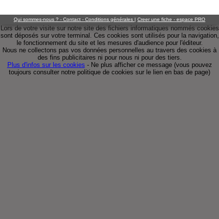
Qui sommes-nous ? - Contact - Conditions générales
|
Creer une fiche - espace PRO
Lors de votre visite sur notre site des fichiers informatiques nommés cookies
sont déposés sur votre terminal. Ces cookies sont utilisés pour la navigation,
le fonctionnement du site et les mesures d'audience pour l'éditeur.
Nous ne collectons pas vos données personnelles au travers des cookies à
des fins publicitaires ni pour nous ni pour des tiers.
Plus d'infos sur les cookies
-
Ne plus afficher ce message
(vous pouvez
toujours consulter notre politique de cookies sur le lien en bas de page)