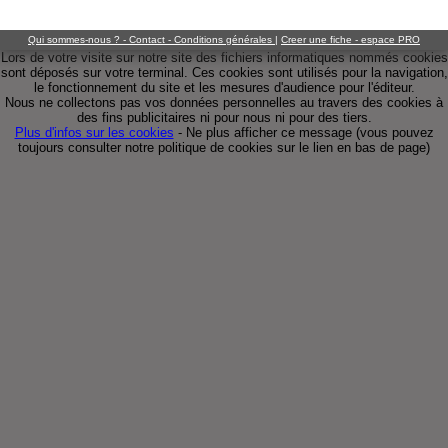
Qui sommes-nous ? - Contact - Conditions générales
|
Creer une fiche - espace PRO
Lors de votre visite sur notre site des fichiers informatiques nommés cookies
sont déposés sur votre terminal. Ces cookies sont utilisés pour la navigation,
le fonctionnement du site et les mesures d'audience pour l'éditeur.
Nous ne collectons pas vos données personnelles au travers des cookies à
des fins publicitaires ni pour nous ni pour des tiers.
Plus d'infos sur les cookies
-
Ne plus afficher ce message
(vous pouvez
toujours consulter notre politique de cookies sur le lien en bas de page)