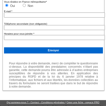
Vous résidez en France métropolitaine
*
Oui
Non
E-mail
*
Téléphone secondaire (non obligatoire)
Horaires pour vous joindre
*
Pour répondre à votre demande, merci de compléter le questionnaire
ci-dessus. La disponibilité des prestataires concernés n’étant pas
garantie, cette demande pourra être adressée à d’autres entreprises
susceptibles de répondre à vos attentes. En application des
principes du RGPD et de la loi du 6 janvier 1978 relative à
l’informatique, aux fichiers et aux libertés, les données collectées au
travers du formulaire ne seront traitées que dans le but de répondre
à votre demande.
Qui sommes-nous ? - Contact - Conditions générales
|
Creer une fiche - espace PRO