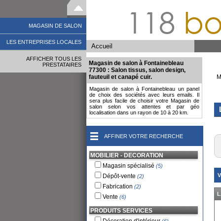
118
bo
MAGASIN DE SALON
LES ENTREPRISES LOCALES
Accueil
AFFICHER TOUS LES
Magasin de salon à Fontainebleau
PRESTATAIRES
77300 : Salon tissus, salon design,
fauteuil et canapé cuir.
M
Magasin de salon à Fontainebleau un panel
de choix des sociétés avec leurs emails. Il
sera plus facile de choisir votre Magasin de
salon selon vos attentes et par géo
localisation dans un rayon de 10 à 20 km.
AFFINER VOTRE RECHERCHE
MOBILIER - DECORATION
Magasin spécialisé
(5)
V
Dépôt-vente
(2)
Fabrication
(2)
L
Vente
(6)
PRODUITS SERVICES