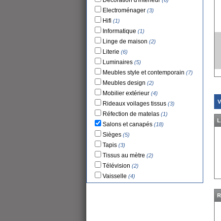
Décoration d'intérieur
(6)
Electroménager
(3)
Hifi
(1)
Informatique
(1)
Linge de maison
(2)
Literie
(6)
Luminaires
(5)
Meubles style et contemporain
(7)
Meubles design
(2)
Mobilier extérieur
(4)
V
Rideaux voilages tissus
(3)
Réfection de matelas
(1)
L
Salons et canapés
(18)
Sièges
(5)
Tapis
(3)
Tissus au mètre
(2)
Télévision
(2)
Vaisselle
(4)
R