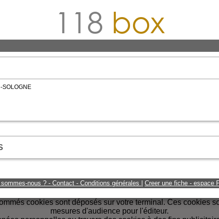
118
box
EN-SOLOGNE
S
 sommes-nous ? - Contact - Conditions générales
|
Creer une fiche - espace
 nommés cookies sont déposés sur votre terminal. Ces cookies son
mesures d'audience pour l'éditeur.