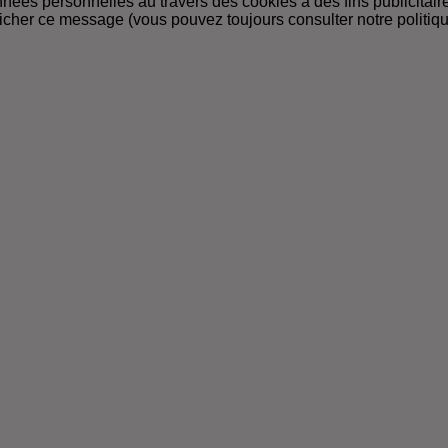
ées personnelles au travers des cookies à des fins publicitaires
ficher ce message
(vous pouvez toujours consulter notre politiq