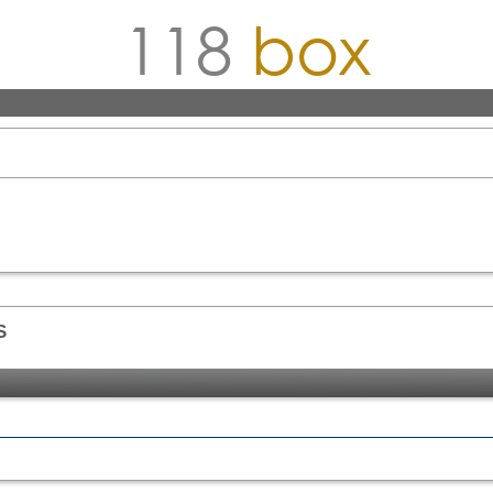
118
box
S