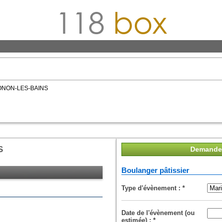
118
box
HONON-LES-BAINS
S
Demande 
Boulanger pâtissier
Type d'évènement :
*
Date de l'évènement (ou
estimée) :
*