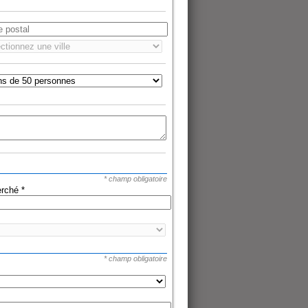
* champ obligatoire
herché
*
* champ obligatoire