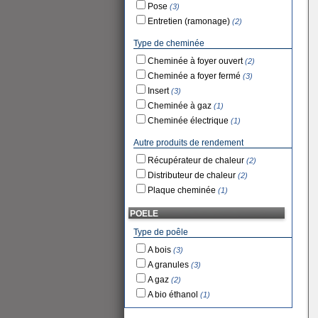
Pose
(3)
Entretien (ramonage)
(2)
Type de cheminée
Cheminée à foyer ouvert
(2)
Cheminée a foyer fermé
(3)
Insert
(3)
Cheminée à gaz
(1)
Cheminée électrique
(1)
Autre produits de rendement
Récupérateur de chaleur
(2)
Distributeur de chaleur
(2)
Plaque cheminée
(1)
POELE
Type de poêle
A bois
(3)
A granules
(3)
A gaz
(2)
A bio éthanol
(1)