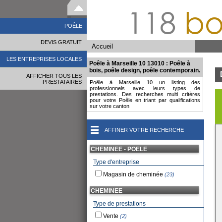
118
bo
POÊLE
DEVIS GRATUIT
Accueil
LES ENTREPRISES LOCALES
Poêle à Marseille 10 13010 : Poêle à
bois, poêle design, poêle contemporain.
AFFICHER TOUS LES
PRESTATAIRES
Poêle à Marseille 10 un listing des
professionnels avec leurs types de
prestations. Des recherches multi critères
pour votre Poêle en triant par qualifications
sur votre canton
AFFINER VOTRE RECHERCHE
CHEMINEE - POELE
Type d'entreprise
Magasin de cheminée
(23)
CHEMINEE
Type de prestations
Vente
(2)