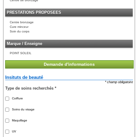
Centre de bronzage
PRESTATIONS PROPOSEES
Centre bronzage
Cure minceur
Soin du corps
Marque / Enseigne
POINT SOLEIL
Demande d'informations
Insituts de beauté
* champ obligatoire
Type de soins recherchés
*
Coiffure
Soins du visage
Maquillage
UV