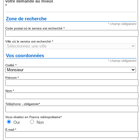
votre demande au mieux
*
Zone de recherche
* champ obligatoire
Code postal où le service est recherché
*
Ville où le service est recherché
*
Vos coordonnées
* champ obligatoire
Civilité
*
Prénom
*
Nom
*
Téléphone - obligatoire
*
Vous résidez en France métropolitaine
*
Oui
Non
E-mail
*