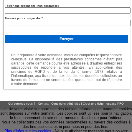
Téléphone secondaire (non obligatoire)
Horaires pour vous joindre
*
Pour répondre à votre demande, merci de compléter le questionnaire
ci-dessus. La disponibilité des prestataires concernés n’étant pas
garantie, cette demande pourra être adressée à d’autres entreprises
susceptibles de répondre à vos attentes. En application des
principes du RGPD et de la loi du 6 janvier 1978 relative à
l’informatique, aux fichiers et aux libertés, les données collectées au
travers du formulaire ne seront traitées que dans le but de répondre
à votre demande.
Qui sommes-nous ? - Contact - Conditions générales
|
Creer une fiche - espace PRO
Lors de votre visite sur notre site des fichiers informatiques nommés cookies
sont déposés sur votre terminal. Ces cookies sont utilisés pour la navigation,
le fonctionnement du site et les mesures d'audience pour l'éditeur.
Nous ne collectons pas vos données personnelles au travers des cookies à
des fins publicitaires ni pour nous ni pour des tiers.
Plus d'infos sur les cookies
-
Ne plus afficher ce message
(vous pouvez