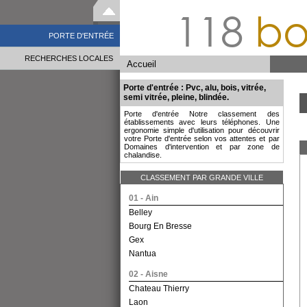
118
bo
PORTE D'ENTRÉE
RECHERCHES LOCALES
Accueil
Porte d'entrée : Pvc, alu, bois, vitrée,
semi vitrée, pleine, blindée.
Porte d'entrée Notre classement des
établissements avec leurs téléphones. Une
ergonomie simple d'utilisation pour découvrir
votre Porte d'entrée selon vos attentes et par
Domaines d'intervention et par zone de
chalandise.
CLASSEMENT PAR GRANDE VILLE
01 - Ain
Belley
Bourg En Bresse
Gex
Nantua
02 - Aisne
Chateau Thierry
Laon