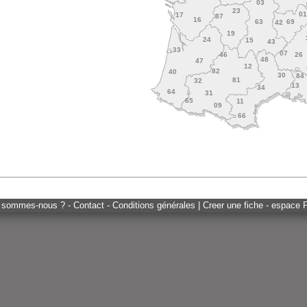
03
23
0
17
87
16
63
69
42
19
24
15
43
33
07
46
26
48
47
12
82
40
30
84
81
32
13
34
64
31
65
11
09
66
 sommes-nous ? - Contact - Conditions générales
|
Creer une fiche - espace