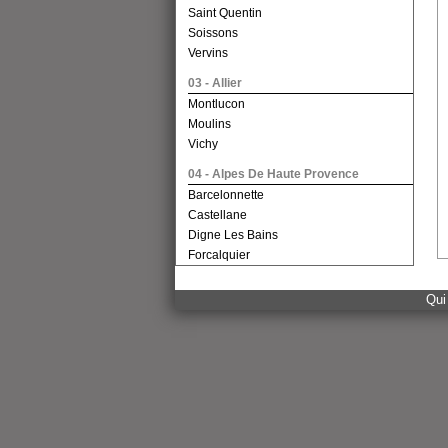
Saint Quentin
Soissons
Vervins
03 - Allier
Montlucon
Moulins
Vichy
04 - Alpes De Haute Provence
Barcelonnette
Castellane
Digne Les Bains
Forcalquier
05 - Hautes Alpes
Qui
Briancon
Gap
06 - Alpes Maritimes
Grasse
Nice
07 - Ardeche