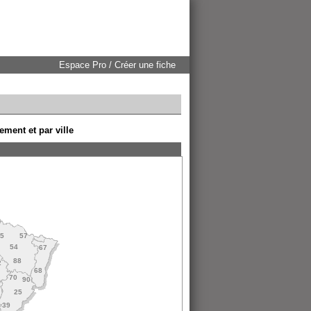
Espace Pro / Créer une fiche
ement et par ville
55
57
54
67
88
2
68
70
90
25
39