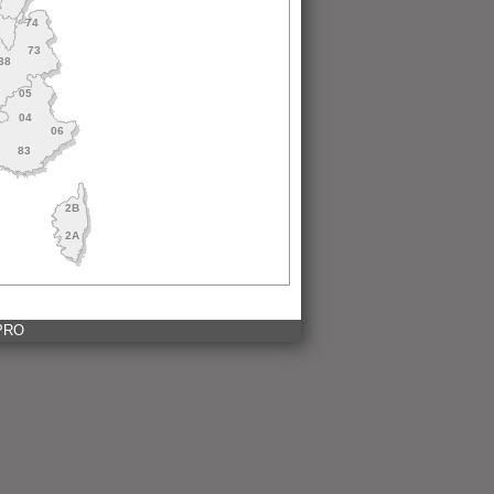
1
74
73
38
05
04
06
83
2B
2A
 PRO