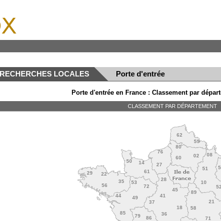
x
RECHERCHES LOCALES
Porte d'entrée
Porte d'entrée en France : Classement par départ
CLASSEMENT PAR DÉPARTEMENT
62
59
80
76
08
02
60
50
14
27
51
61
29
22
28
35
53
10
56
72
5
45
89
44
41
49
21
37
18
58
85
36
79
86
71