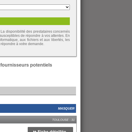
La disponibilité des prestataires concernés
 susceptibles de répondre à vos attentes. En
ormatique, aux fichiers et aux libertés, les
de répondre à votre demande.
 fournisseurs potentiels
MASQUER
TOULOUSE - 31