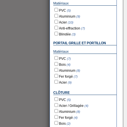
Matériaux
PVC
(5)
Aluminium
(9)
Acier
(10)
Anti-effraction
(7)
Blindée
(3)
PORTAIL GRILLE ET PORTILLON
Matériaux
PVC
(7)
Bois
(4)
Aluminium
(8)
Fer forgé
(7)
Acier
(9)
CLÔTURE
PVC
(5)
Acier / Grillagée
(4)
Aluminium
(8)
Fer forgé
(4)
Bois
(2)