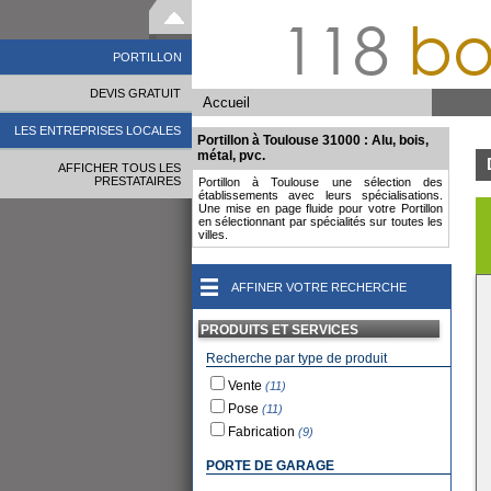
118
bo
PORTILLON
DEVIS GRATUIT
Accueil
LES ENTREPRISES LOCALES
Portillon à Toulouse 31000 : Alu, bois,
métal, pvc.
AFFICHER TOUS LES
PRESTATAIRES
Portillon à Toulouse une sélection des
établissements avec leurs spécialisations.
Une mise en page fluide pour votre Portillon
en sélectionnant par spécialités sur toutes les
villes.
AFFINER VOTRE RECHERCHE
PRODUITS ET SERVICES
Recherche par type de produit
Vente
(11)
Pose
(11)
Fabrication
(9)
PORTE DE GARAGE