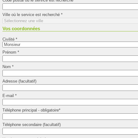
Code postal où le service est recherché
*
Ville où le service est recherché
*
Vos coordonnées
Civilité
*
Prénom
*
Nom
*
Adresse (facultatif)
E-mail
*
Téléphone principal - obligatoire
*
Téléphone secondaire (facultatif)