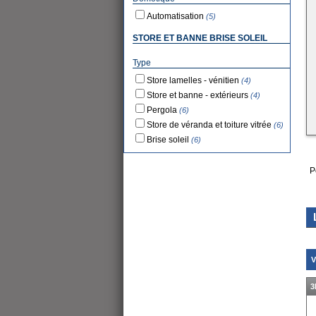
Automatisation
(5)
STORE ET BANNE BRISE SOLEIL
Type
Store lamelles - vénitien
(4)
Store et banne - extérieurs
(4)
Pergola
(6)
Store de véranda et toiture vitrée
(6)
Brise soleil
(6)
P
V
3