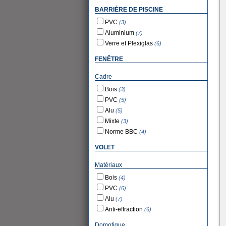
BARRIÈRE DE PISCINE
PVC
(3)
Aluminium
(7)
Verre et Plexiglas
(6)
FENÊTRE
Cadre
Bois
(3)
PVC
(5)
Alu
(5)
Mixte
(3)
Norme BBC
(4)
VOLET
Matériaux
Bois
(4)
PVC
(6)
Alu
(7)
Anti-effraction
(6)
Domotique