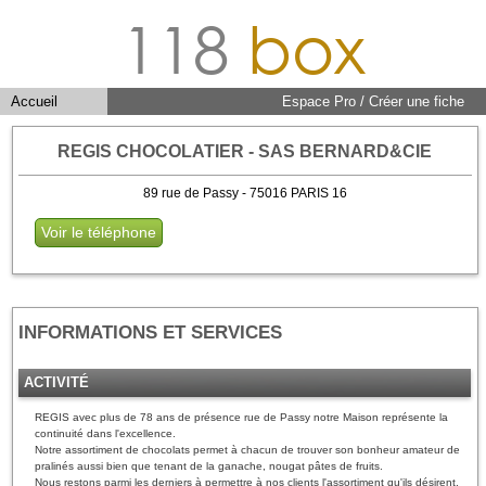
118
box
Accueil
Espace Pro / Créer une fiche
REGIS CHOCOLATIER - SAS BERNARD&CIE
89 rue de Passy - 75016 PARIS 16
Voir le téléphone
INFORMATIONS ET SERVICES
ACTIVITÉ
REGIS avec plus de 78 ans de présence rue de Passy notre Maison représente la
continuité dans l'excellence.
Notre assortiment de chocolats permet à chacun de trouver son bonheur amateur de
pralinés aussi bien que tenant de la ganache, nougat pâtes de fruits.
Nous restons parmi les derniers à permettre à nos clients l'assortiment qu'ils désirent.