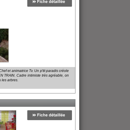
f et animatrice Tv. Un p'tit paradis créole
TRAIN. Cadre intimiste très agréable, on
 les arbres.