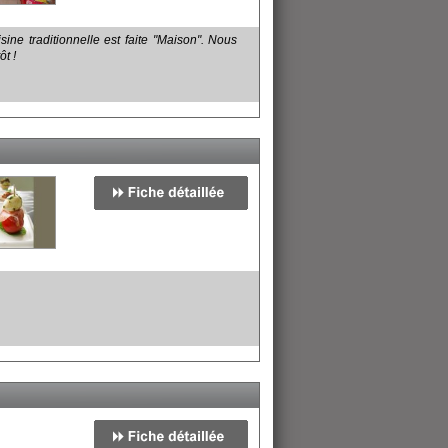
isine traditionnelle est faite "Maison". Nous
t !