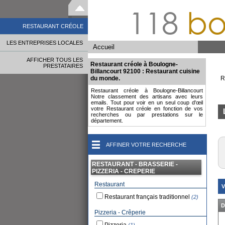
118
bo
RESTAURANT CRÉOLE
LES ENTREPRISES LOCALES
Accueil
AFFICHER TOUS LES
Restaurant créole à Boulogne-
PRESTATAIRES
Billancourt 92100 : Restaurant cuisine
du monde.
R
Restaurant créole à Boulogne-Billancourt
Notre classement des artisans avec leurs
emails. Tout pour voir en un seul coup d'œil
votre Restaurant créole en fonction de vos
recherches ou par prestations sur le
département.
AFFINER VOTRE RECHERCHE
RESTAURANT - BRASSERIE -
PIZZERIA - CREPERIE
Restaurant
V
Restaurant français traditionnel
(2)
D
Pizzeria - Crêperie