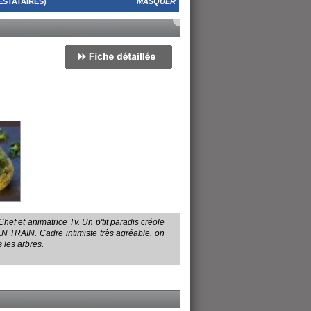
ESTATAIRES)
MASQUER
f et animatrice Tv. Un p'tit paradis créole
TRAIN. Cadre intimiste très agréable, on
 les arbres.