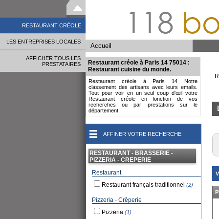
118
bo
RESTAURANT CRÉOLE
LES ENTREPRISES LOCALES
Accueil
AFFICHER TOUS LES
Restaurant créole à Paris 14 75014 :
PRESTATAIRES
Restaurant cuisine du monde.
R
Restaurant créole à Paris 14 Notre
classement des artisans avec leurs emails.
Tout pour voir en un seul coup d'œil votre
Restaurant créole en fonction de vos
recherches ou par prestations sur le
département.
AFFINER VOTRE RECHERCHE
RESTAURANT - BRASSERIE -
PIZZERIA - CREPERIE
Restaurant
V
Restaurant français traditionnel
(2)
P
Pizzeria - Crêperie
Pizzeria
(1)