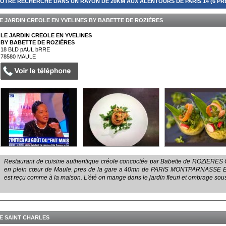
OTRE RECHERCHE DANS UN RAYON DE 20KM AUX ALENTOURS DE PARIS 14 (6 PR
E JARDIN CREOLE EN YVELINES BY BABETTE DE ROZIÈRES
LE JARDIN CREOLE EN YVELINES
BY BABETTE DE ROZIÈRES
18 BLD pAUL bRRE
78580
MAULE
Restaurant de cuisine authentique créole concoctée par Babette de ROZIERES Che
en plein cœur de Maule. pres de la gare a 40mn de PARIS MONTPARNASSE EN 
est reçu comme à la maison. L'été on mange dans le jardin fleuri et ombrage sous
E SAINT CHARLES