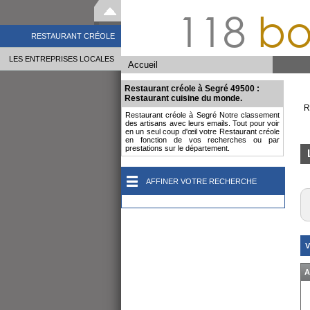
118
bo
RESTAURANT CRÉOLE
LES ENTREPRISES LOCALES
Accueil
Restaurant créole à Segré 49500 :
Restaurant cuisine du monde.
R
Restaurant créole à Segré Notre classement
des artisans avec leurs emails. Tout pour voir
en un seul coup d'œil votre Restaurant créole
en fonction de vos recherches ou par
prestations sur le département.
AFFINER VOTRE RECHERCHE
V
A