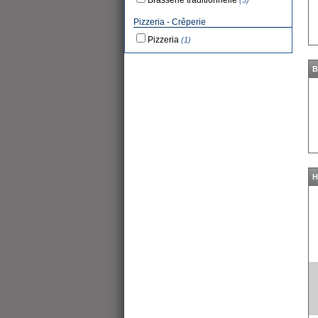
Brasserie traditionnelle
(3)
Pizzeria - Crêperie
Pizzeria
(1)
B
H