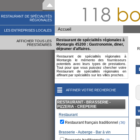
118
bo
RESTAURANT DE SPÉCIALITÉS
RÉGIONALES
Accueil
LES ENTREPRISES LOCALES
Restaurant de spécialités régionales à
AFFICHER TOUS LES
Montargis 45200 : Gastronomie, diner,
PRESTATAIRES
déjeuner d'affaires.
R
Restaurant de spécialités régionales à
Montargis le mémento des fournisseurs
potentiels avec leurs types de prestations.
Tout pour que vous puissiez chercher votre
Restaurant de spécialités régionales en
affinant par spécialités sur les villes proches.
AFFINER VOTRE RECHERCHE
RESTAURANT - BRASSERIE -
PIZZERIA - CREPERIE
V
Restaurant
Restaurant français traditionnel
(36)
L
Brasserie - Auberge - Bar à vin