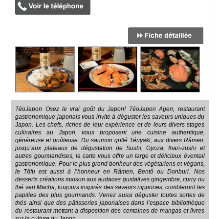
TéoJapon Osez le vrai goût du Japon! TéoJapon Agen, restaurant
gastronomique japonais vous invite à déguster les saveurs uniques du
Japon. Les chefs, riches de leur expérience et de leurs divers stages
culinaires au Japon, vous proposent une cuisine authentique,
généreuse et goûteuse. Du saumon grillé Tériyaki, aux divers Râmen,
jusqu’aux plateaux de dégustation de Sushi, Gyoza, Inari-zushi et
autres gourmandises, la carte vous offre un large et délicieux éventail
gastronomique. Pour le plus grand bonheur des végétariens et végans,
le Tôfu est aussi à l’honneur en Râmen, Bentô ou Donburi. Nos
desserts créations maison aux audaces gustatives gingembre, curry ou
thé vert Macha, toujours inspirés des saveurs nippones, combleront les
papilles des plus gourmands. Venez aussi déguster toutes sortes de
thés ainsi que des pâtisseries japonaises dans l’espace bibliothèque
du restaurant mettant à disposition des centaines de mangas et livres
sur la culture du Japon.