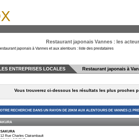
x
Restaurant japonais Vannes : les acte
estaurant japonais à Vannes et aux alentours : liste des prestataires
LES ENTREPRISES LOCALES
Restaurant japonais à Va
Vous trouverez ci-dessous les résultats les plus proches 
OTRE RECHERCHE DANS UN RAYON DE 20KM AUX ALENTOURS DE VANNES (1 PRE
AKURA
SAKURA
12 Rue Charles Clairambault