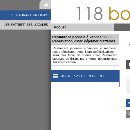
118
bo
RESTAURANT JAPONAIS
LES ENTREPRISES LOCALES
Accueil
Restaurant japonais à Vannes 56000 :
Réservation, diner, déjeuner d'affaires.
R
Restaurant japonais à Vannes le mémento
des spécialistes avec leurs spécialisations. Il
sera plus facile de choisir votre Restaurant
japonais en filtrant par critères géographique
sur votre canton
AFFINER VOTRE RECHERCHE
V
S