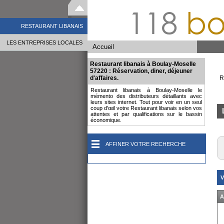
118
bo
RESTAURANT LIBANAIS
LES ENTREPRISES LOCALES
Accueil
Restaurant libanais à Boulay-Moselle
57220 : Réservation, diner, déjeuner
d'affaires.
R
Restaurant libanais à Boulay-Moselle le
mémento des distributeurs détaillants avec
leurs sites internet. Tout pour voir en un seul
coup d'œil votre Restaurant libanais selon vos
attentes et par qualifications sur le bassin
économique.
AFFINER VOTRE RECHERCHE
V
A