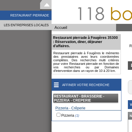
118
bo
RESTAURANT PIERRADE
LES ENTREPRISES LOCALES
Accueil
Restaurant pierrade à Fougères 35300
: Réservation, diner, déjeuner
d'affaires.
R
Restaurant pierrade à Fougères le mémento
des prestataires avec leurs coordonnées
complètes. Des recherches multi critères
pour votre Restaurant pierrade en fonction de
vos recherches ou par Domaines
d'intervention dans un rayon de 10 à 20 km.
AFFINER VOTRE RECHERCHE
RESTAURANT - BRASSERIE -
PIZZERIA - CREPERIE
V
Pizzeria - Crêperie
Pizzeria
(1)
N