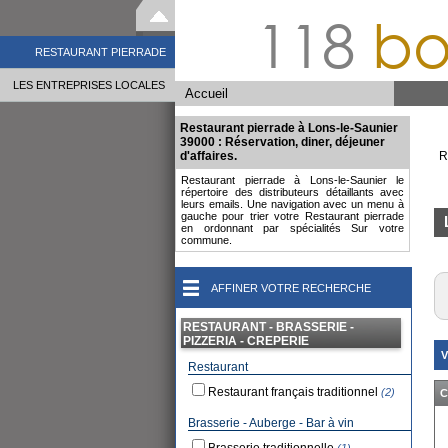
118
bo
RESTAURANT PIERRADE
LES ENTREPRISES LOCALES
Accueil
Restaurant pierrade à Lons-le-Saunier
39000 : Réservation, diner, déjeuner
d'affaires.
R
Restaurant pierrade à Lons-le-Saunier le
répertoire des distributeurs détaillants avec
leurs emails. Une navigation avec un menu à
gauche pour trier votre Restaurant pierrade
en ordonnant par spécialités Sur votre
commune.
AFFINER VOTRE RECHERCHE
RESTAURANT - BRASSERIE -
PIZZERIA - CREPERIE
V
Restaurant
Restaurant français traditionnel
(2)
C
Brasserie - Auberge - Bar à vin