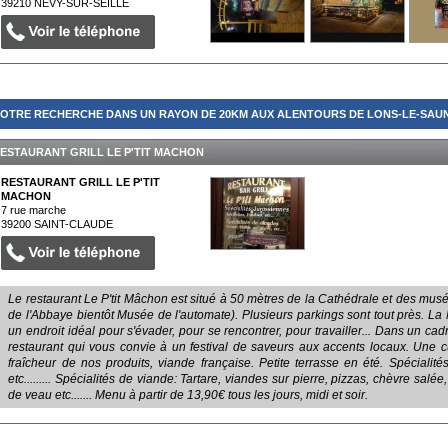
39210
NEVY-SUR-SEILLE
OTRE RECHERCHE DANS UN RAYON DE 20KM AUX ALENTOURS DE LONS-LE-SAUNI
ESTAURANT GRILL LE P'TIT MACHON
RESTAURANT GRILL LE P'TIT
MACHON
7 rue marche
39200
SAINT-CLAUDE
Le restaurant Le P'tit Mâchon est situé à 50 mètres de la Cathédrale et des mu
de l'Abbaye bientôt Musée de l'automate). Plusieurs parkings sont tout près. La
un endroit idéal pour s'évader, pour se rencontrer, pour travailler... Dans un ca
restaurant qui vous convie à un festival de saveurs aux accents locaux. Une c
fraîcheur de nos produits, viande française. Petite terrasse en été. Spécialités 
etc......... Spécialités de viande: Tartare, viandes sur pierre, pizzas, chèvre sal
de veau etc....... Menu à partir de 13,90€ tous les jours, midi et soir.