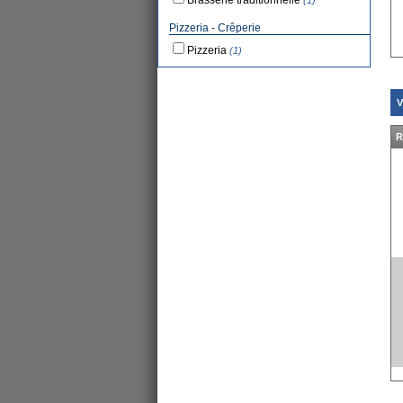
Brasserie traditionnelle
(1)
Pizzeria - Crêperie
Pizzeria
(1)
V
R