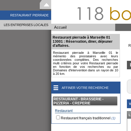
118
bo
RESTAURANT PIERRADE
LES ENTREPRISES LOCALES
Accueil
Restaurant pierrade à Marseille 01
13001 : Réservation, diner, déjeuner
d'affaires.
R
Restaurant pierrade à Marseille 01 le
mémento des prestataires avec leurs
coordonnées complètes. Des recherches
multi critères pour votre Restaurant pierrade
en fonction de vos recherches ou par
Domaines d'intervention dans un rayon de 10
à 20 km.
AFFINER VOTRE RECHERCHE
RESTAURANT - BRASSERIE -
PIZZERIA - CREPERIE
V
Restaurant
L
Restaurant français traditionnel
(1)