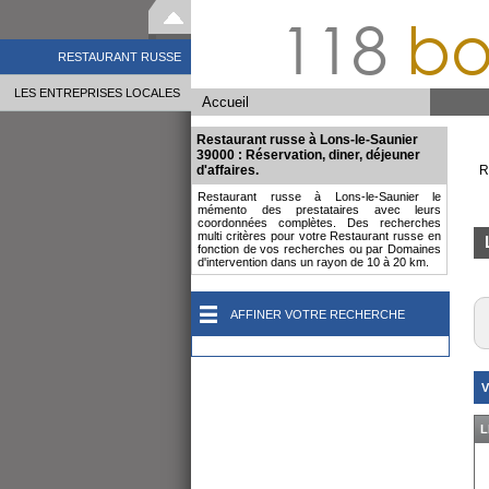
118
bo
RESTAURANT RUSSE
LES ENTREPRISES LOCALES
Accueil
Restaurant russe à Lons-le-Saunier
39000 : Réservation, diner, déjeuner
d'affaires.
R
Restaurant russe à Lons-le-Saunier le
mémento des prestataires avec leurs
coordonnées complètes. Des recherches
multi critères pour votre Restaurant russe en
fonction de vos recherches ou par Domaines
d'intervention dans un rayon de 10 à 20 km.
AFFINER VOTRE RECHERCHE
V
L