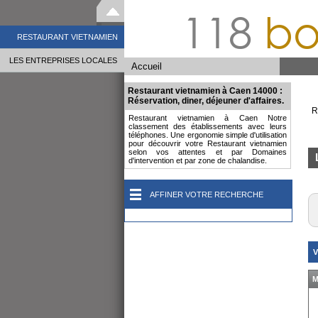
118
bo
RESTAURANT VIETNAMIEN
LES ENTREPRISES LOCALES
Accueil
Restaurant vietnamien à Caen 14000 :
Réservation, diner, déjeuner d'affaires.
R
Restaurant vietnamien à Caen Notre
classement des établissements avec leurs
téléphones. Une ergonomie simple d'utilisation
pour découvrir votre Restaurant vietnamien
selon vos attentes et par Domaines
d'intervention et par zone de chalandise.
AFFINER VOTRE RECHERCHE
V
M