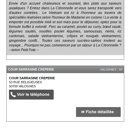
Envie d'un accueil chaleureux et souriant, des plats aux saveurs
asiatiques ? Entrez dans La Citronnelle et vous serez transporté vers
d'autres contrées... Le Vietnam est ici à l'honneur au travers de
spécialités réalisées selon l'humeur de Madame en cuisine ! La vente à
emporter est possible midi et soir mais pour le déjeuner, optez pour la
formule buffet à volonté. Porc au caramel, poulet au curry, bœuf sauté,
légumes sautés, nouilles poulet légumes, samoussas, nems, riz
cantonais, salade vietnamienne, crêpes et nougats vietnamiens,
gingembre confit... Toutes ces saveurs sucrées-salées invitent au
voyage... Pourquoi ne pas commencer par un séjour à La Citronnelle ?
--selon Petit Fute --
COUR SARRASINE CREPERIE
VALOGNES - 50
COUR SARRASINE CREPERIE
53 RUE RELIGIEUSES
50700
VALOGNES