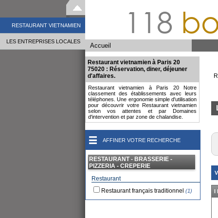
118
bo
RESTAURANT VIETNAMIEN
LES ENTREPRISES LOCALES
Accueil
Restaurant vietnamien à Paris 20
75020 : Réservation, diner, déjeuner
d'affaires.
R
Restaurant vietnamien à Paris 20 Notre
classement des établissements avec leurs
téléphones. Une ergonomie simple d'utilisation
pour découvrir votre Restaurant vietnamien
selon vos attentes et par Domaines
d'intervention et par zone de chalandise.
AFFINER VOTRE RECHERCHE
RESTAURANT - BRASSERIE -
PIZZERIA - CREPERIE
V
Restaurant
Restaurant français traditionnel
(1)
I