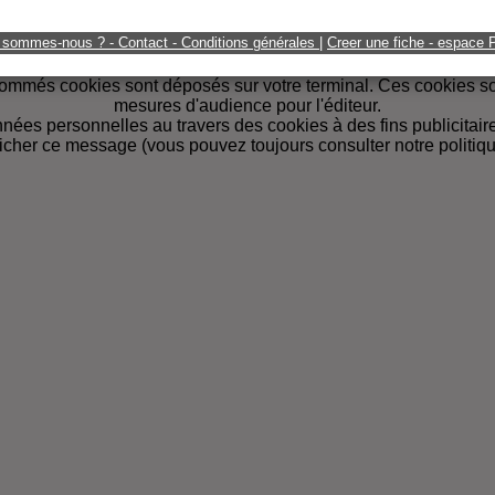
 sommes-nous ? - Contact - Conditions générales
|
Creer une fiche - espace
 nommés cookies sont déposés sur votre terminal. Ces cookies son
mesures d'audience pour l'éditeur.
ées personnelles au travers des cookies à des fins publicitaires
ficher ce message
(vous pouvez toujours consulter notre politiq