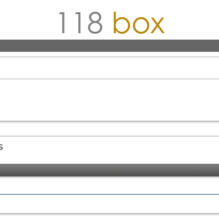
118
box
S