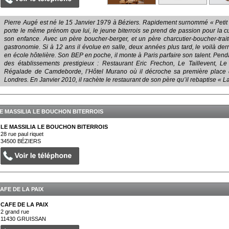
Pierre Augé est né le 15 Janvier 1979 à Béziers. Rapidement surnommé « Petit 
porte le même prénom que lui, le jeune biterrois se prend de passion pour la cu
son enfance. Avec un père boucher-berger, et un père charcutier-boucher-trait
gastronomie. Si à 12 ans il évolue en salle, deux années plus tard, le voilà de
en école hôtelière. Son BEP en poche, il monte à Paris parfaire son talent. Penda
des établissements prestigieux : Restaurant Eric Frechon, Le Taillevent, L
Régalade de Camdeborde, l’Hôtel Murano où il décroche sa première place 
Londres. En Janvier 2010, il rachète le restaurant de son père qu’il rebaptise « L
E MASSILIA LE BOUCHON BITERROIS
LE MASSILIA LE BOUCHON BITERROIS
28 rue paul riquet
34500
BÉZIERS
AFE DE LA PAIX
CAFE DE LA PAIX
2 grand rue
11430
GRUISSAN