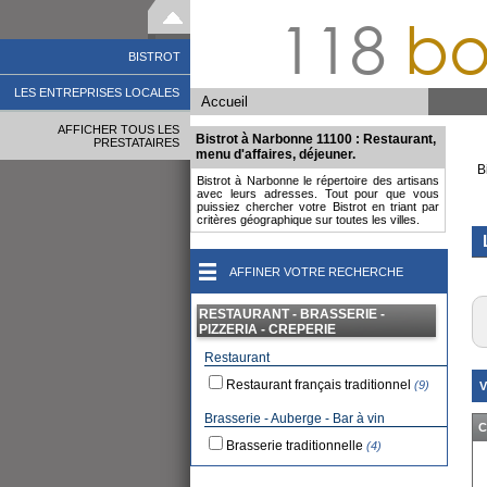
118
bo
BISTROT
LES ENTREPRISES LOCALES
Accueil
AFFICHER TOUS LES
Bistrot à Narbonne 11100 : Restaurant,
PRESTATAIRES
menu d'affaires, déjeuner.
B
Bistrot à Narbonne le répertoire des artisans
avec leurs adresses. Tout pour que vous
puissiez chercher votre Bistrot en triant par
critères géographique sur toutes les villes.
AFFINER VOTRE RECHERCHE
RESTAURANT - BRASSERIE -
PIZZERIA - CREPERIE
Restaurant
Restaurant français traditionnel
(9)
V
Brasserie - Auberge - Bar à vin
C
Brasserie traditionnelle
(4)