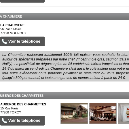
A CHAUMIERE
LA CHAUMIERE
56 Place Mairie
77120
MOUROUX
La Chaumière restaurant traditionnel 100% fait maison vous souhaite la bien
autour de spécialités préparées par notre chef Vincent (Foie gras, saumon frais
Noilly). La possibilité de déguster plus de 85 variétés de bières françaises et é
14 € du mardi au vendredi. La Chaumière c'est aussi le côté traiteur pour votre
tout autre événement nous pouvons privatiser le restaurant ou vous propose
(jusqu'à 300 personnes) et toute une gamme de menus traiteur à partir de 24 €.
UBERGE DES CHARMETTES
AUBERGE DES CHARMETTES
15 Rue Paris
77200
TORCY