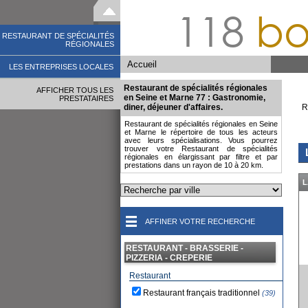
118
bo
RESTAURANT DE SPÉCIALITÉS
RÉGIONALES
Accueil
LES ENTREPRISES LOCALES
Restaurant de spécialités régionales
AFFICHER TOUS LES
en Seine et Marne 77 : Gastronomie,
PRESTATAIRES
diner, déjeuner d'affaires.
R
Restaurant de spécialités régionales en Seine
et Marne le répertoire de tous les acteurs
avec leurs spécialisations. Vous pourrez
trouver votre Restaurant de spécialités
régionales en élargissant par filtre et par
prestations dans un rayon de 10 à 20 km.
L
AFFINER VOTRE RECHERCHE
RESTAURANT - BRASSERIE -
PIZZERIA - CREPERIE
Restaurant
Restaurant français traditionnel
(39)